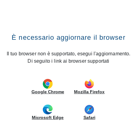
BUSCAR EN EL SITIO
CREO Kitchens
Vai al contenuto
Premi il tasto INVIO
Buscar en el sitio
Home
Sitemap
Sitemap
HOME
È necessario aggiornare il browser
COCINAS
Il tuo browser non è supportato, esegui l'aggiornamento.
Wood
Di seguito i link ai browser supportati
Maxima
Acabados de puertas
ColorLab
Acabados de puertas
Google Chrome
Mozilla Firefox
Aurea
Acabados de puertas
Microsoft Edge
Safari
Contempo
Acabados de puertas