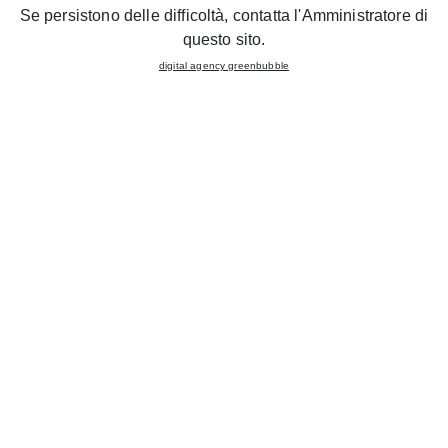
Grace
Se persistono delle difficoltà, contatta l'Amministratore di
Acabados de puertas
questo sito.
Iris
digital agency greenbubble
Acabados de puertas
Jey feel
Acabados de puertas
Oprah
Acabados de puertas
Rewind
Acabados de puertas
Selma
Acabados de puertas
Smart
Acabados de puertas
Tablet