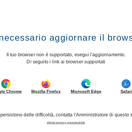
RUPPOLUBE
necessario aggiornare il brow
LUBE inaugurates a new Creo Store
e of Palermo: Gruppo LUBE i
Il tuo browser non è supportato, esegui l'aggiornamento.
Di seguito i link ai browser supportati
Store
04/12/2023 - Nuevas Inauguraciones
le Chrome
Mozilla Firefox
Microsoft Edge
Safari
persistono delle difficoltà, contatta l'Amministratore di questo s
digital agency greenbubble