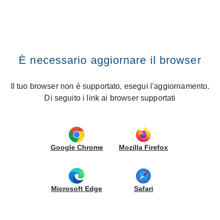
BUSCAR EN EL SITIO
CREO Kitchens
Vai al contenuto
Premi il tasto INVIO
Buscar en el sitio
Home
News
Como: the LUBE Group inaugurates a new Creo Store
È necessario aggiornare il browser
Como: the LUBE Group inaugurates a
new Creo Store
Il tuo browser non è supportato, esegui l'aggiornamento.
Di seguito i link ai browser supportati
28/01/2025 - Nuevas Inauguraciones
CREO STORE COMO
VIA ACHILLE GRANDI 15
Google Chrome
Mozilla Firefox
22100, COMO
Tel.:
0316124478
Email:
info@cucinarredi.it
Microsoft Edge
Safari