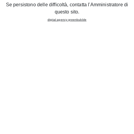
Se persistono delle difficoltà, contatta l'Amministratore di
questo sito.
digital agency greenbubble
The Lube Group inaugurates a
new CREO KITCHENS
STORE in COMO
. The official ribbon-cutting is scheduled
for February 3rd in the presence of local authorities, and
unique promotions will be reserved for customers
throughout the week.
In the brand new
200 sqm exhibition space
with a
modern and cutting-edge layout, all the new products of
the
CREO
brand
are displayed.