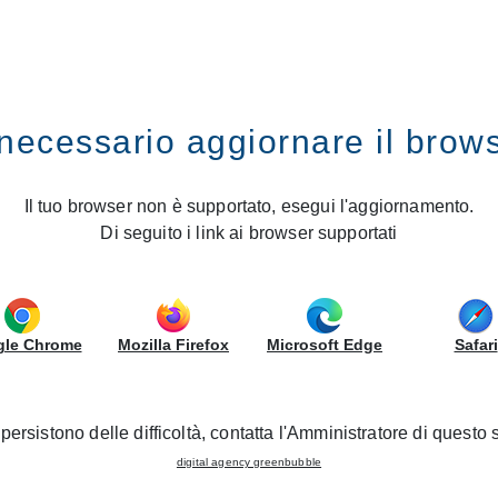
RUPPOLUBE
necessario aggiornare il brow
o
Lube opens a new Store in A
Il tuo browser non è supportato, esegui l'aggiornamento.
Di seguito i link ai browser supportati
18/12/2017 - Nuevas Inauguraciones
le Chrome
Mozilla Firefox
Microsoft Edge
Safari
n Agrigento, where it is opening a new Store, in collaboratio
y members will be present at the ribbon-cutting ceremony, whi
ith plenty of exclusive promotions for all participants through
persistono delle difficoltà, contatta l'Amministratore di questo s
digital agency greenbubble
wcase a selection of 15 models in the Cucine Lube and CREO Ki