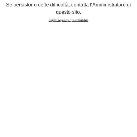
Se persistono delle difficoltà, contatta l'Amministratore di
questo sito.
digital agency greenbubble
Gruppo LUBE inaugurates a new
CREO KITCHENS
STORE in VILLA FASTIGGI in Pesaro
, in the Marche
region. The official ribbon-cutting ceremony is scheduled
to take place on 14 June, in the presence of the local
authorities, with exclusive promotions for customers
throughout the week.
The new
display area has a floorspace of 200 m2
in a