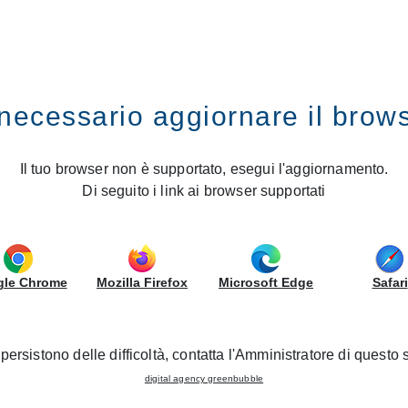
RUPPOLUBE
necessario aggiornare il brow
EO Kitchens Store
 LUBE inaugurates a new CRE
Il tuo browser non è supportato, esegui l'aggiornamento.
Di seguito i link ai browser supportati
19/01/2023 - Nuevas Inauguraciones
asing its presence in Apulia, with the inauguration of the n
le Chrome
Mozilla Firefox
Microsoft Edge
Safari
ake place on Saturday, 28 January, with a series of events a
persistono delle difficoltà, contatta l'Amministratore di questo s
s floorspace of 200 m
and is characterised by an innovative
2
digital agency greenbubble
 customers in choosing between the broad range of models, su