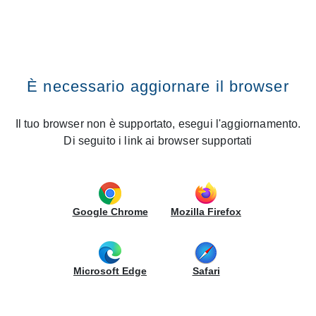
RECHERCHE DANS LE SITE
CREO Kitchens
Vai al contenuto
Premi il tasto INVIO
Home
Cuisines
Grace
Recherche dans le site
Grace
È necessario aggiornare il browser
Finitions Des
Portes
Il tuo browser non è supportato, esegui l'aggiornamento.
Di seguito i link ai browser supportati
INFORMATIONS COMPLÉMENTAIRES
Google Chrome
Mozilla Firefox
Microsoft Edge
Safari
Les articles suivants pourraient vous intéresser