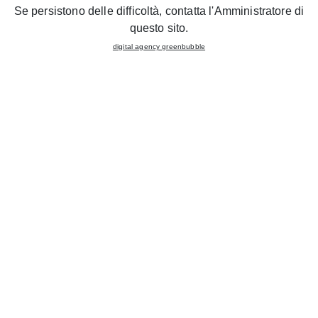
Se persistono delle difficoltà, contatta l'Amministratore di
Tablet
Rewind
questo sito.
digital agency greenbubble
Affordable quality
Prenota una consulenza gratuita
in uno store CREO