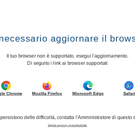
ES
GRUPPOLUBE
necessario aggiornare il brow
hoisissez votre Cuisine favori
Il tuo browser non è supportato, esegui l'aggiornamento.
Di seguito i link ai browser supportati
le. Elle doit être en
harmonie avec vos idées
et vos exigenc
mbiance adéquate, dans votre espace favori au sein de la mai
de
cuisines classiques et modernes.
Réalisez des
cuisines m
es couleurs modernes ou rustiques, ainsi qu’un vaste assortim
le Chrome
Mozilla Firefox
Microsoft Edge
Safari
envies.
persistono delle difficoltà, contatta l'Amministratore di questo s
CREATIVE BOOK
VISITE VIRTUELLE SALONE DEL MOBILE 202
digital agency greenbubble