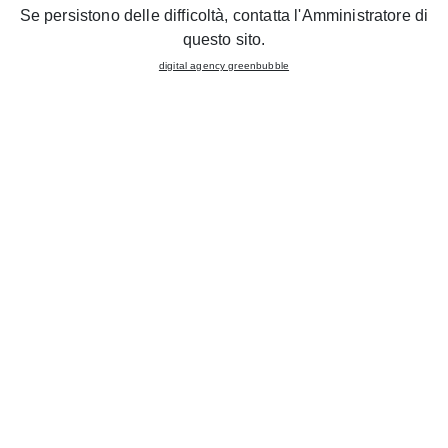
Se persistono delle difficoltà, contatta l'Amministratore di
Rewind
Iris
questo sito.
digital agency greenbubble
Nella convenienza non rinunciare