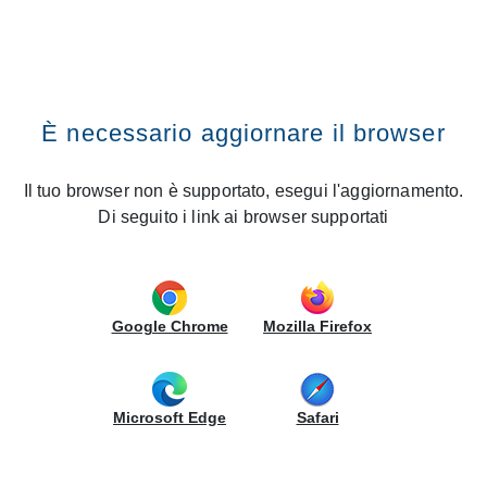
Cerca nel sito
CREO Kitchens
Fissa un appuntamento
Vai al contenuto
Premi il tasto INVIO
Home
Cucine
Grace
Grace
CERCA UNO STORE
È necessario aggiornare il browser
Cerca nel sito
Colore Ante
Il tuo browser non è supportato, esegui l'aggiornamento.
Di seguito i link ai browser supportati
INFORMAZIONI AGGIUNTIVE
Google Chrome
Mozilla Firefox
Microsoft Edge
Safari
ti potrebbero interessare