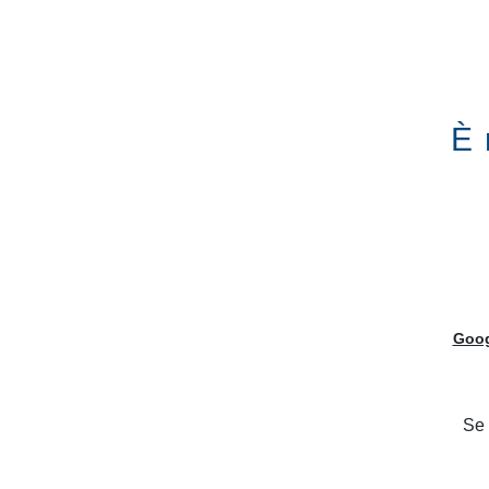
CREO Kitchens
Vai al contenuto
Premi il tasto INVIO
CUISINES
LIVING
TABLES ET CHAIS
Recherche dans le site
È 
Home
News
Voici toutes les
nouveautés
du
monde CRE
Goog
Se 