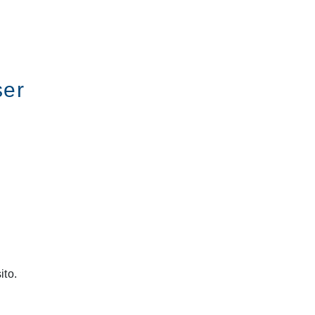
FR
ser
ies de nouveaux modèles
et tout ce que Creo
ito.