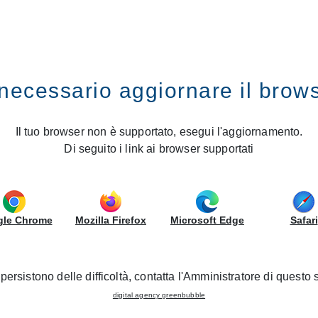
ES
GRUPPOLUBE
necessario aggiornare il brow
News
Il tuo browser non è supportato, esegui l'aggiornamento.
Di seguito i link ai browser supportati
O
: vous pourrez tout savoir sur les
manifestations
,
les sort
imagine et crée pour vous.
le Chrome
Mozilla Firefox
Microsoft Edge
Safari
FILTRES
persistono delle difficoltà, contatta l'Amministratore di questo s
digital agency greenbubble