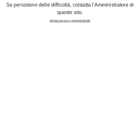
Se persistono delle difficoltà, contatta l'Amministratore di
Les articles suivants pourraient vous intéresser
questo sito.
digital agency greenbubble
Wood
Aurea
APERÇU