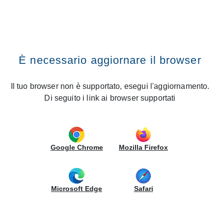
RECHERCHE DANS LE SITE
CREO Kitchens
Vai al contenuto
Premi il tasto INVIO
Home
Cuisines
Tablet
Recherche dans le site
Tablet
È necessario aggiornare il browser
Finitions Des
Portes
Il tuo browser non è supportato, esegui l'aggiornamento.
Di seguito i link ai browser supportati
INFORMATIONS COMPLÉMENTAIRES
Google Chrome
Mozilla Firefox
Microsoft Edge
Safari