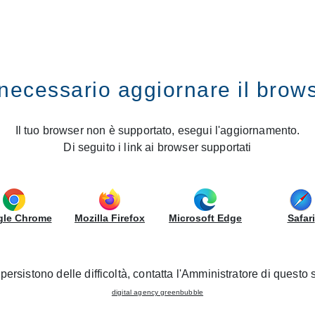
ES
GRUPPOLUBE
necessario aggiornare il brow
 and Spain
al store inaugurated in Portu
Il tuo browser non è supportato, esegui l'aggiornamento.
Di seguito i link ai browser supportati
24/03/2023 - Corporate
le Chrome
Mozilla Firefox
Microsoft Edge
Safari
persistono delle difficoltà, contatta l'Amministratore di questo s
digital agency greenbubble
ns brand
is growing steadily and increasingly widespread in 