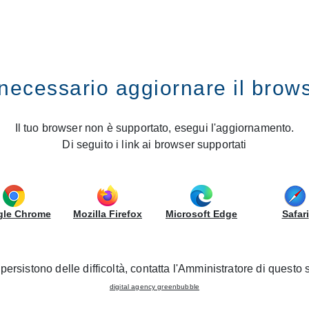
ES
GRUPPOLUBE
necessario aggiornare il brow
uppo LUBE inaugurates a new CREO Kitchens Store
ovince of Florence: Gruppo L
Il tuo browser non è supportato, esegui l'aggiornamento.
Di seguito i link ai browser supportati
CREO Kitchens Store
14/10/2022 - Nouvelles ouvertures
le Chrome
Mozilla Firefox
Microsoft Edge
Safari
sing its presence in Tuscany, with the inauguration of the n
tober, with a series of events and promotions for all custom
persistono delle difficoltà, contatta l'Amministratore di questo s
digital agency greenbubble
CREO KITCHENS brand models, such as
Tablet
Wood
, on whic