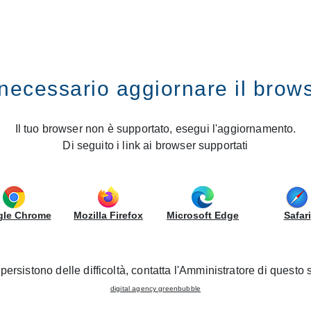
ES
GRUPPOLUBE
necessario aggiornare il brow
naugurates a new CREO Kitchens Store
e of Rome: Gruppo LUBE inau
Il tuo browser non è supportato, esegui l'aggiornamento.
Di seguito i link ai browser supportati
Kitchens Store
23/09/2022 - Nouvelles ouvertures
le Chrome
Mozilla Firefox
Microsoft Edge
Safari
sing its presence in Lazio, with the inauguration of the new
 p.m., with a series of promotional events and initiatives.
persistono delle difficoltà, contatta l'Amministratore di questo s
e, which will also include moments of conviviality and enter
digital agency greenbubble