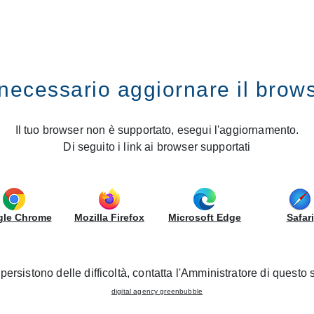
ES
GRUPPOLUBE
necessario aggiornare il brow
ppo LUBE inaugurates a new CREO Kitchens Store
rovince of Ragusa: Gruppo L
Il tuo browser non è supportato, esegui l'aggiornamento.
Di seguito i link ai browser supportati
CREO Kitchens Store
05/10/2020 - Nouvelles ouvertures
le Chrome
Mozilla Firefox
Microsoft Edge
Safari
ing a new
CREO Kitchens Store
i
n the province of Ragusa, i
of the local authorities, and will continue throughout the wee
persistono delle difficoltà, contatta l'Amministratore di questo s
digital agency greenbubble
hen models in an area of 170 m
, including Jey Feel, the mos
2