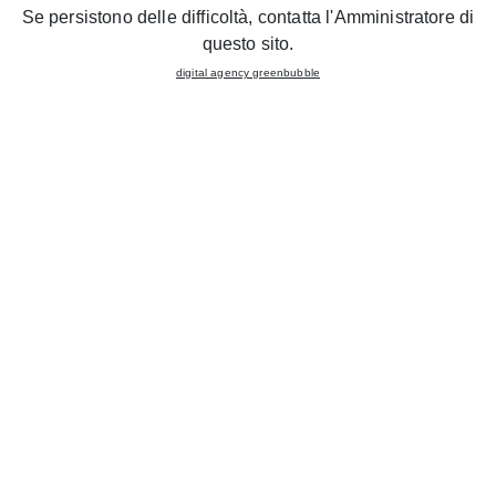
Se persistono delle difficoltà, contatta l'Amministratore di
questo sito.
digital agency greenbubble
Affordable quality
Prenota una consulenza gratuita
in uno store CREO
vicino a te.