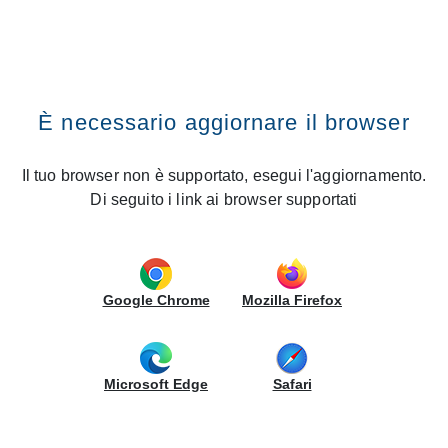
RECHERCHE DANS LE SITE
CREO Kitchens
Vai al contenuto
Premi il tasto INVIO
Recherche dans le site
Home
News
Creo Kitchens di nuovo on air su Paperissima
È necessario aggiornare il browser
Creo Kitchens di nuovo on air su
Paperissima
Il tuo browser non è supportato, esegui l'aggiornamento.
Di seguito i link ai browser supportati
18/12/2017 - Corporate
Google Chrome
Mozilla Firefox
Partager
Microsoft Edge
Safari