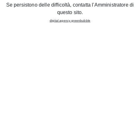
Se persistono delle difficoltà, contatta l'Amministratore di
questo sito.
digital agency greenbubble
18/12/2017 - Nuove aperture
Il Gruppo Lube inaugura un nuovo Creo Kitchens
Store in provincia di Cuneo
18/12/2017 - Nuove aperture
Il Gruppo Lube inaugura il nuovo Store Lube a
Selargius in provincia di Cagliari
18/12/2017 - Nuove aperture