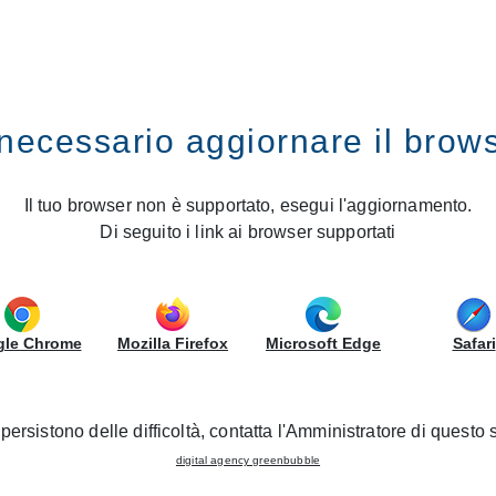
IRS
GRUPPOLUBE
necessario aggiornare il brow
stic appliances
Domestic appliances and sink
Il tuo browser non è supportato, esegui l'aggiornamento.
en with the
best brands of household appliances
, ensuring y
Di seguito i link ai browser supportati
service.
talogues and choose the ones that best suit your needs in t
le Chrome
Mozilla Firefox
Microsoft Edge
Safari
PPLIANCES
SINKS AND MIXERS
SINKS INCORPORATED INTO 
persistono delle difficoltà, contatta l'Amministratore di questo s
digital agency greenbubble