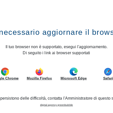
TI VENDITA
GRUPPOLUBE
CATALOGO
necessario aggiornare il brow
variabili di prezzo e come navigare tra le tue esigenze
ina? Scopri le variabili di p
Il tuo browser non è supportato, esegui l'aggiornamento.
Di seguito i link ai browser supportati
tra le tue esigenze
le Chrome
Mozilla Firefox
Microsoft Edge
Safari
persistono delle difficoltà, contatta l'Amministratore di questo s
digital agency greenbubble
 in base a numerosi fattori, e comprendere quali siano le variabi