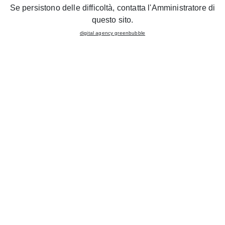
Se persistono delle difficoltà, contatta l'Amministratore di
questo sito.
digital agency greenbubble
Il Gruppo Lube inaugura un
nuovo STORE CREO
KITCHENS a Messina Gazzi
. Il 19 Giugno il taglio
ufficiale del nastro alla presenza delle autorità locali; per
tutta la settimana sono previste promozioni uniche
riservate alla clientela.
Nel nuovissimo
spazio espositivo di 220 mq
un layout
moderno e all’avanguardia, sono esposte tutte le novità
del
brand CREO
.