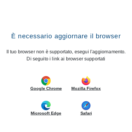
Cerca nel sito
CREO Kitchens
Fissa un appuntamento
Vai al contenuto
Premi il tasto INVIO
CERCA UNO STORE
Home
News
Messina Gazzi: il Gruppo LUBE inaugura un nuovo Creo
Store
È necessario aggiornare il browser
Cerca nel sito
Messina Gazzi: il Gruppo LUBE
Il tuo browser non è supportato, esegui l'aggiornamento.
inaugura un nuovo Creo Store
Di seguito i link ai browser supportati
17/06/2026 - Nuove aperture
STORE CREO MESSINA GAZZI
Google Chrome
Mozilla Firefox
VIA UBERTO N. 1
98124, MESSINA
Microsoft Edge
Safari
FISSA UN APPUNTAMENTO