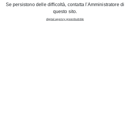
dedicate a tutti i clienti.
Se persistono delle difficoltà, contatta l'Amministratore di
questo sito.
Il punto vendita, espone su una superficie di
290mq
una
digital agency greenbubble
selezione di
9 cucine
delle collezioni
Cucine LUBE
e
CREO Kitchens
. All’interno dello Store è possibile
spaziare da soluzioni innovative come il modello
Clover
, il
nuovo modello firmato
Cucine LUBE
fino alle soluzioni
originali e anticonformiste come
Kyra
di
CREO Kitchens
.
Due esperti di settore seguiranno il cliente nel momento
della scelta offrendo servizi di assistenza.
Il
Gruppo Lube
con l’apertura del nuovo punto vendita in
Sicilia pone l’accento sul ruolo centrale che ha il territorio
nazionale all’interno delle strategie dell’azienda
marchigiana.
CILIA ARREDAMENTI SRL