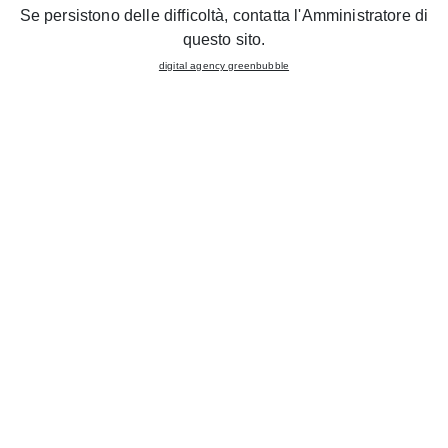
Se persistono delle difficoltà, contatta l'Amministratore di
questo sito.
Vetro
digital agency greenbubble
Alkorcell
PET
Glass Frame / Prisma
Catalogo
Glass Frame Prisma