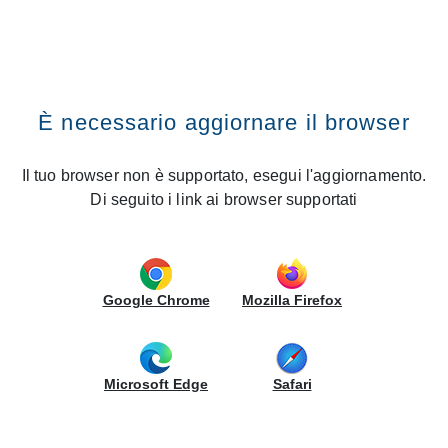
Cerca nel sito
CREO Kitchens
Fissa un appuntamento
Vai al contenuto
Premi il tasto INVIO
CERCA UNO STORE
Home
Cucine
Smart
Colore Ante
Colore Ante
È necessario aggiornare il browser
Cerca nel sito
Alkorcell
Il tuo browser non è supportato, esegui l'aggiornamento.
Di seguito i link ai browser supportati
PET
Google Chrome
Mozilla Firefox
Microsoft Edge
Safari