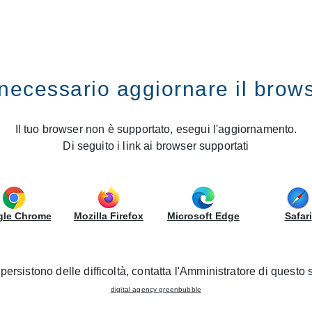
IRS
GRUPPOLUBE
necessario aggiornare il brow
pes of installation of the kitchen sink: which one should you choose for your ki
the different types of instal
Il tuo browser non è supportato, esegui l'aggiornamento.
Di seguito i link ai browser supportati
 one should you choose for y
le Chrome
Mozilla Firefox
Microsoft Edge
Safari
persistono delle difficoltà, contatta l'Amministratore di questo s
digital agency greenbubble