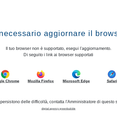
IRS
GRUPPOLUBE
necessario aggiornare il brow
 Pausania: the LUBE Group opens a new Creo Store
ovince of Olbia, Tempio Paus
Il tuo browser non è supportato, esegui l'aggiornamento.
Di seguito i link ai browser supportati
opens a new Creo Store
04/12/2025 - New opening
le Chrome
Mozilla Firefox
Microsoft Edge
Safari
persistono delle difficoltà, contatta l'Amministratore di questo s
digital agency greenbubble