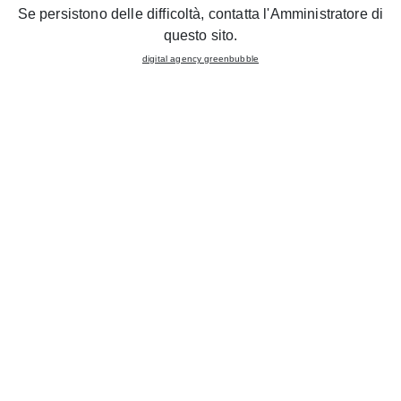
Se persistono delle difficoltà, contatta l'Amministratore di
questo sito.
digital agency greenbubble
Gruppo Lube is inaugurating a
new CREO KITCHENS
STORE in SAN MARCO IN LAMIS (FG
). The official
ribbon-cutting ceremony is scheduled for November 10th
in the presence of local authorities, and unique
promotions will be offered to customers throughout the
week.
In the brand new
200 sqm exhibition space
with a
modern and cutting-edge layout, all the latest
innovations from the
brand
CREO
are on display.