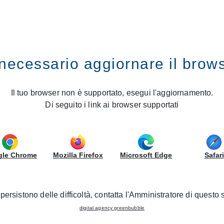
IRS
GRUPPOLUBE
necessario aggiornare il brow
naugurates a new CREO Kitchens Store
ce of Pisa: Gruppo LUBE inau
Il tuo browser non è supportato, esegui l'aggiornamento.
Di seguito i link ai browser supportati
Kitchens Store
31/03/2022 - New opening
le Chrome
Mozilla Firefox
Microsoft Edge
Safari
ing a new
CREO Kitchens Store in Perignano
,
in the province
nd the festivities will continue throughout the week, with fan
persistono delle difficoltà, contatta l'Amministratore di questo s
digital agency greenbubble
REO kitchen models
and living spaces
in an area of
350 m
,
2