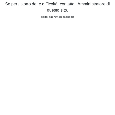
Se persistono delle difficoltà, contatta l'Amministratore di
questo sito.
digital agency greenbubble
Magazine:
Ambiente Cucina
Issue date:
May 2021
Magazine:
Ambiente Cucina
Issue date:
May 2021
Magazine:
Ambiente Cucina
Issue date:
May 2021
Magazine:
Come ristrutturare Casa