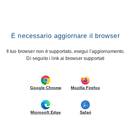
SEARCH WITHIN THE SITE
CREO Kitchens
Vai al contenuto
Premi il tasto INVIO
Search within the site
Home
Media
Press review
Press review
È necessario aggiornare il browser
The CREO Kitchens world told through a
collection of
Il tuo browser non è supportato, esegui l'aggiornamento.
international commercials and newspaper and
Di seguito i link ai browser supportati
magazine articles
.
Magazine:
Ambiente Cucina
Google Chrome
Mozilla Firefox
Issue date:
June 2021
Microsoft Edge
Safari
Magazine:
Ambiente Cucina
Issue date:
June 2021