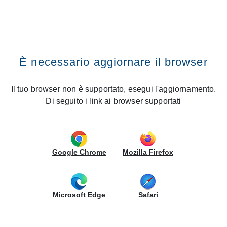
SEARCH WITHIN THE SITE
CREO Kitchens
Vai al contenuto
Premi il tasto INVIO
Home
Kitchens
Maxima
Search within the site
Maxima
È necessario aggiornare il browser
Door Finishes
Il tuo browser non è supportato, esegui l'aggiornamento.
Di seguito i link ai browser supportati
ADDITIONAL INFORMATION
Google Chrome
Mozilla Firefox
Microsoft Edge
Safari