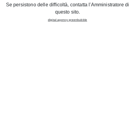
Se persistono delle difficoltà, contatta l'Amministratore di
Might interest you
questo sito.
Smart
Iris
digital agency greenbubble
Affordable quality