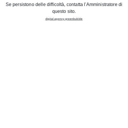
Se persistono delle difficoltà, contatta l'Amministratore di
questo sito.
Telefono
digital agency greenbubble
Ho letto e compreso l'informativa sulla privacy e
acconsento al trattamento dei miei dati per l'invio di
newsletter e comunicazioni promozionali.
Dichiaro di aver preso visione del paragrafo
D) Fissa
Appuntamento
della privacy policy.
Una volta compilata la form, sarà ricontattato dallo store
alla email o al numero telefonico che ha inserito per
confermare l'appuntamento.