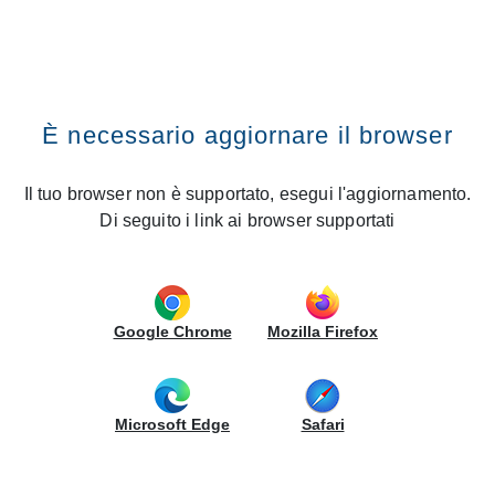
Cerca nel sito
CREO Kitchens
Fissa un appuntamento
Vai al contenuto
Premi il tasto INVIO
Richiedi un appuntamento
CERCA UNO STORE
È necessario aggiornare il browser
Cerca nel sito
Stai fissando un appuntamento presso:
CREO STORE SPERONE
Il tuo browser non è supportato, esegui l'aggiornamento.
Via G. Di Vittorio I Traversa 10 - 83020 Sperone (AV)
Di seguito i link ai browser supportati
Google Chrome
Mozilla Firefox
Nome e cognome
Microsoft Edge
Safari
E-mail