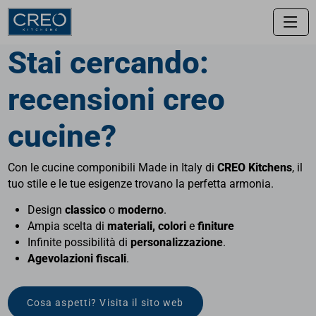
recensioni creo cucine - creokitchens.it
Stai cercando:
recensioni creo
cucine?
Con le cucine componibili Made in Italy di
CREO Kitchens
, il
tuo stile e le tue esigenze trovano la perfetta armonia.
Design
classico
o
moderno
.
Ampia scelta di
materiali, colori
e
finiture
Infinite possibilità di
personalizzazione
.
Agevolazioni fiscali
.
Cosa aspetti? Visita il sito web