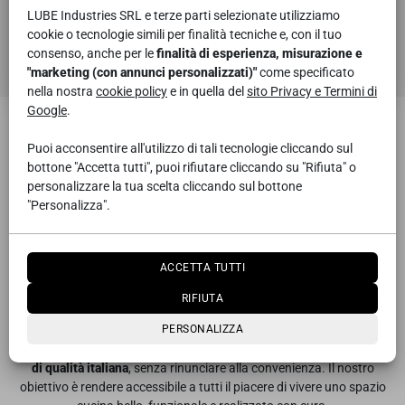
LUBE Industries SRL e terze parti selezionate utilizziamo
cookie o tecnologie simili per finalità tecniche e, con il tuo
consenso, anche per le
finalità di esperienza, misurazione e
"marketing (con annunci personalizzati)"
come specificato
nella nostra
cookie policy
e in quella del
sito Privacy e Termini di
CREO Kitchens: La qualità Made in Italy
Google
.
per la tua casa.
Puoi acconsentire all'utilizzo di tali tecnologie cliccando sul
Non scendere a compromessi: la cucina e il living perfetti esistono,
bottone "Accetta tutti", puoi rifiutare cliccando su "Rifiuta" o
unendo convenienza, durabilità, stile e funzionalità. CREO ti offre un
personalizzare la tua scelta cliccando sul bottone
vasto universo di composizioni, colori e materiali italiani per creare
"Personalizza".
ambienti coordinati, unici e pensati per il benessere di oggi e di
domani.
ACCETTA TUTTI
Nella convenienza non rinunciare mai
RIFIUTA
alla qualità.
PERSONALIZZA
Scegliere
CREO Kitchens
significa investire in una
cucina affidabile e
di qualità italiana
, senza rinunciare alla convenienza. Il nostro
obiettivo è rendere accessibile a tutti il piacere di vivere uno spazio